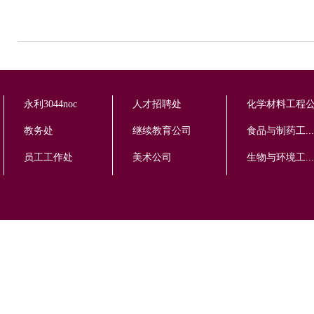
永利3044noc
人才招聘处
化学材料工程
教务处
继续教育公司
食品与制药工...
员工工作处
美术公司
生物与环境工...