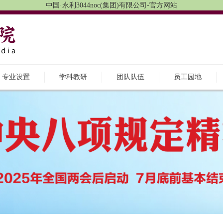
中国·永利3044noc(集团)有限公司-官方网站
专业设置
学科教研
团队队伍
员工园地