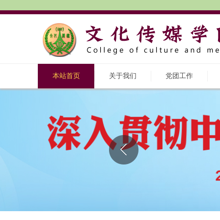
本站首页
关于我们
党团工作