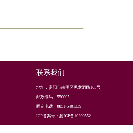
联系我们
地址：贵阳市南明区见龙洞路103号
邮政编码：550005
固定电话：0851-5401339
ICP备案号：黔ICP备10200552