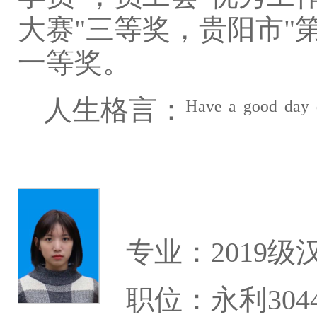
大赛"三等奖，贵阳市"
一等奖。
人生格言：ᴴᵃᵛᵉ ᵃ ᵍᵒᵒᵈ ᵈᵃʸ ᵈᵒⁿ'ᵗ ˡ
专业：2019
职位：永利304